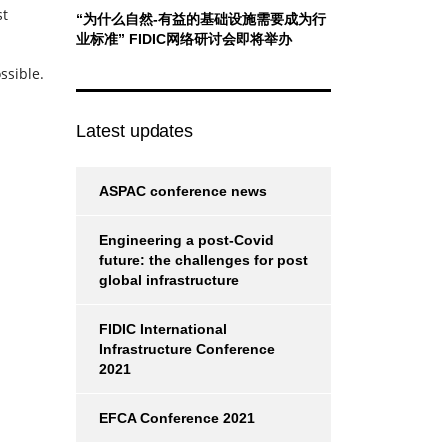
st
“为什么自然-有益的基础设施需要成为行
业标准” FIDIC网络研讨会即将举办
ssible.
Latest updates
ASPAC conference news
Engineering a post-Covid
future: the challenges for post
global infrastructure
FIDIC International
Infrastructure Conference
2021
EFCA Conference 2021