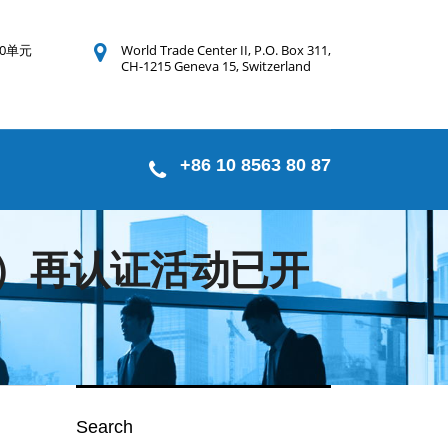
0单元
World Trade Center II, P.O. Box 311,
CH-1215 Geneva 15, Switzerland
+86 10 8563 80 87
目）再认证活动已开
Search