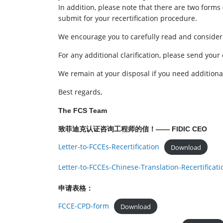
In addition, please note that there are two forms 
submit for your recertification procedure.
We encourage you to carefully read and consider
For any additional clarification, please send your
We remain at your disposal if you need additiona
Best regards,
The FCS Team
致菲迪克认证咨询工程师的信！—— FIDIC CEO
Letter-to-FCCEs-Recertification
Download
Letter-to-FCCEs-Chinese-Translation-Recertificati
申请表格：
FCCE-CPD-form
Download